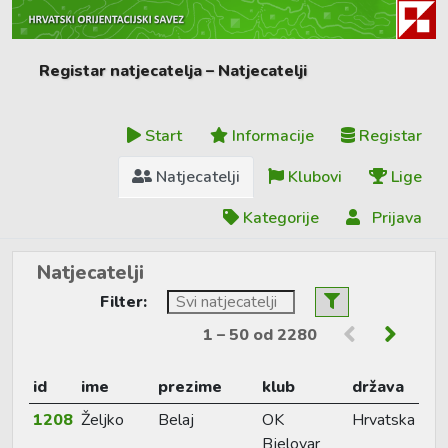
Registar natjecatelja – Natjecatelji
Start
Informacije
Registar
Natjecatelji
Klubovi
Lige
Kategorije
Prijava
Natjecatelji
Filter:
1 – 50 od 2280
id
ime
prezime
klub
država
1208
Željko
Belaj
OK
Hrvatska
Bjelovar