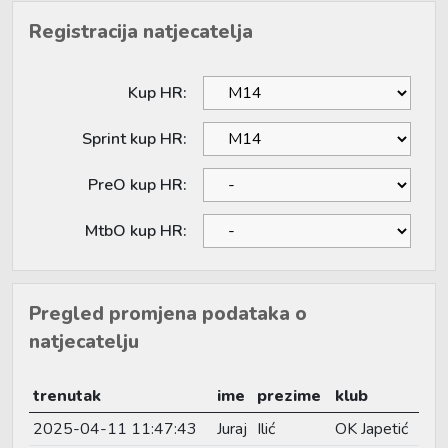
Registracija natjecatelja
Kup HR:
Sprint kup HR:
PreO kup HR:
MtbO kup HR:
Pregled promjena podataka o
natjecatelju
trenutak
ime
prezime
klub
2025-04-11 11:47:43
Juraj
Ilić
OK Japetić