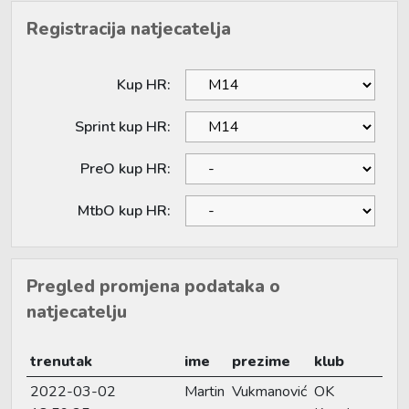
Registracija natjecatelja
Kup HR:
Sprint kup HR:
PreO kup HR:
MtbO kup HR:
Pregled promjena podataka o
natjecatelju
trenutak
ime
prezime
klub
2022-03-02
Martin
Vukmanović
OK