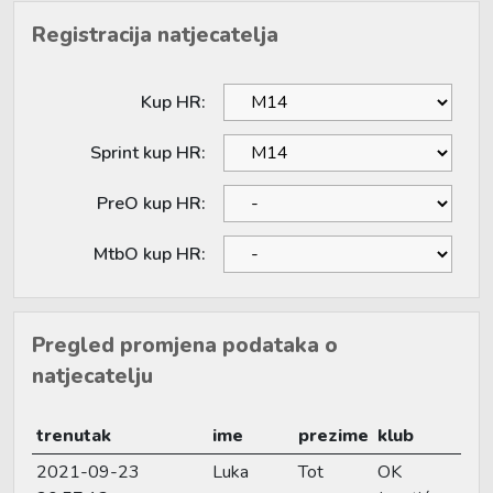
Registracija natjecatelja
Kup HR:
Sprint kup HR:
PreO kup HR:
MtbO kup HR:
Pregled promjena podataka o
natjecatelju
trenutak
ime
prezime
klub
2021-09-23
Luka
Tot
OK