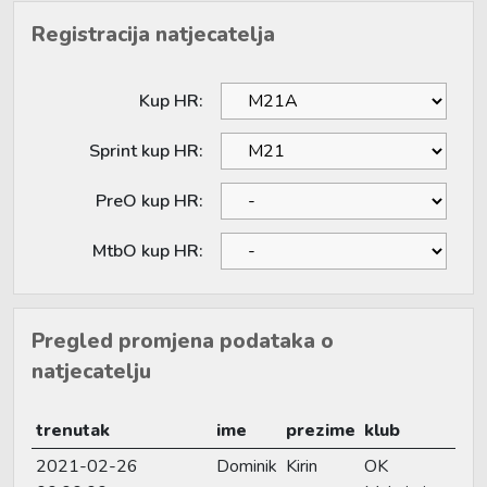
Registracija natjecatelja
Kup HR:
Sprint kup HR:
PreO kup HR:
MtbO kup HR:
Pregled promjena podataka o
natjecatelju
trenutak
ime
prezime
klub
2021-02-26
Dominik
Kirin
OK