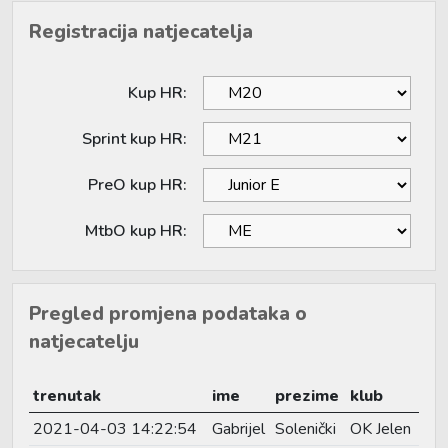
Registracija natjecatelja
Kup HR:
Sprint kup HR:
PreO kup HR:
MtbO kup HR:
Pregled promjena podataka o
natjecatelju
trenutak
ime
prezime
klub
2021-04-03 14:22:54
Gabrijel
Solenički
OK Jelen