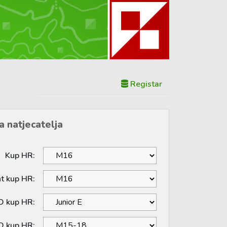
Registar
a natjecatelja
Kup HR:
nt kup HR:
O kup HR:
O kup HR: