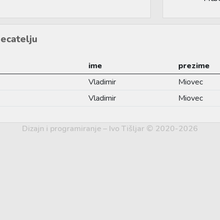
ecatelju
ime
prezime
Vladimir
Miovec
Vladimir
Miovec
Dizajn i programiranje – Ivo Tišljar © 2020-2026