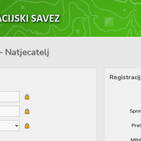
– Natjecatelj
Registracij
Spri
Pre
Mtb