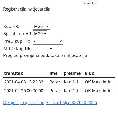
Registracija natjecatelja
Kup HR:
Sprint kup HR:
PreO kup HR:
MtbO kup HR:
Pregled promjena podataka o natjecatelju
trenutak
ime
prezime
klub
2021-04-03 13:22:32
Petar
Kaniški
OK Maksimir
2021-02-26 00:00:00
Petar
Kaniški
OK Maksimir
Dizajn i programiranje – Ivo Tišljar © 2020-2026