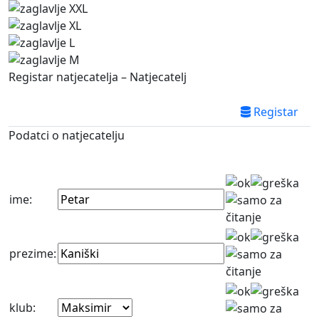
Registar natjecatelja – Natjecatelj
Registar
Podatci o natjecatelju
ime:
prezime:
klub: