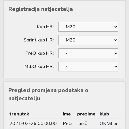
Registracija natjecatelja
Kup HR:
Sprint kup HR:
PreO kup HR:
MtbO kup HR:
Pregled promjena podataka o
natjecatelju
trenutak
ime
prezime
klub
2021-02-26 00:00:00
Petar
Jurač
OK Vihor