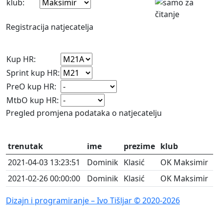
klub:
Registracija natjecatelja
Kup HR:
Sprint kup HR:
PreO kup HR:
MtbO kup HR:
Pregled promjena podataka o natjecatelju
trenutak
ime
prezime
klub
2021-04-03 13:23:51
Dominik
Klasić
OK Maksimir
2021-02-26 00:00:00
Dominik
Klasić
OK Maksimir
Dizajn i programiranje – Ivo Tišljar © 2020-2026