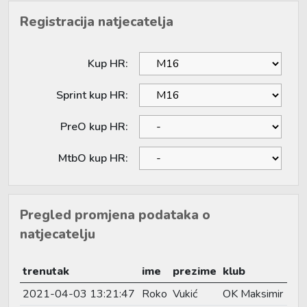
Registracija natjecatelja
Kup HR:
Sprint kup HR:
PreO kup HR:
MtbO kup HR:
Pregled promjena podataka o
natjecatelju
trenutak
ime
prezime
klub
2021-04-03 13:21:47
Roko
Vukić
OK Maksimir