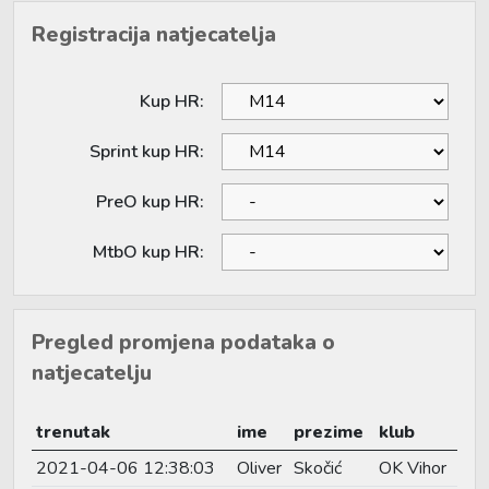
Registracija natjecatelja
Kup HR:
Sprint kup HR:
PreO kup HR:
MtbO kup HR:
Pregled promjena podataka o
natjecatelju
trenutak
ime
prezime
klub
2021-04-06 12:38:03
Oliver
Skočić
OK Vihor